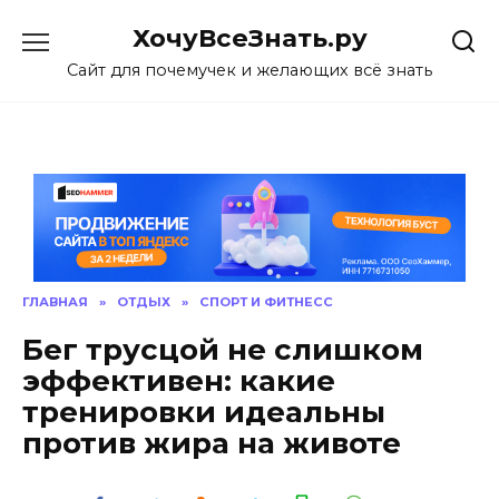
Skip
ХочуВсеЗнать.ру
to
content
Сайт для почемучек и желающих всё знать
ГЛАВНАЯ
»
ОТДЫХ
»
СПОРТ И ФИТНЕСС
Бег трусцой не слишком
эффективен: какие
тренировки идеальны
против жира на животе