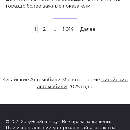
гораздо более важные показатели.
Навигация
1
2
…
1 014
Далее
по
записям
Китайские Автомобили Москва - новые
китайские
автомобили
2025 года.
© 2021 ХочуВсеЗнать.ру - Все права защищены.
При использовании материалов сайта ссылка на