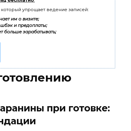
яц бесплатно
.
, который упрощает ведение записей:
ает им о визите;
эшбэк и предоплаты;
т больше зарабатывать;
готовлению
баранины при готовке:
ендации