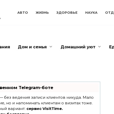
АВТО
ЖИЗНЬ
ЗДОРОВЬЕ
НАУКА
ОТД
ь
ания
Дом и семья
Домашний уют
Е
венном Telegram-боте
т — без ведения записи клиентов никуда. Мало
ие, но и напоминать клиентам о визитах тоже.
ный вариант:
сервис VisitTime.