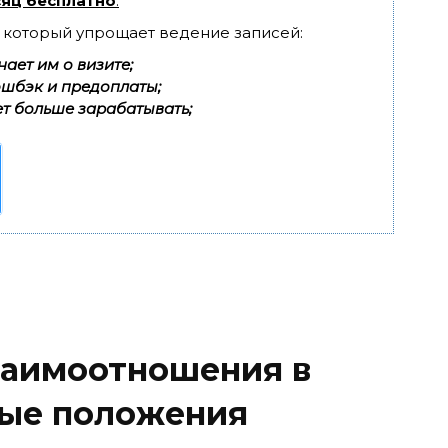
яц бесплатно
.
, который упрощает ведение записей:
ает им о визите;
эшбэк и предоплаты;
т больше зарабатывать;
взаимоотношения в
вые положения