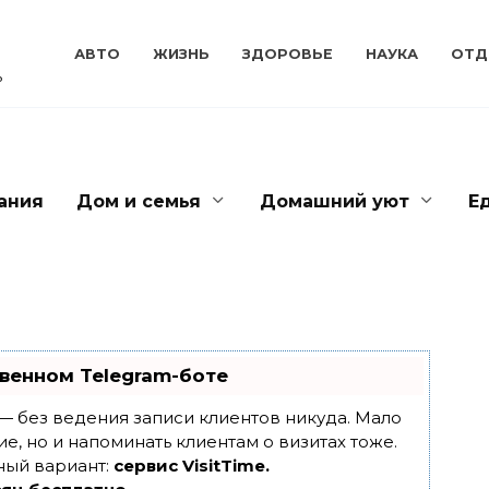
АВТО
ЖИЗНЬ
ЗДОРОВЬЕ
НАУКА
ОТД
ь
ания
Дом и семья
Домашний уют
Е
венном Telegram-боте
т — без ведения записи клиентов никуда. Мало
ие, но и напоминать клиентам о визитах тоже.
ный вариант:
сервис VisitTime.