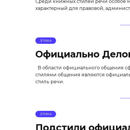
Среди книжных стилей речи особое м
характерный для правовой, админист
ЭТИКА
Официально Делов
В области официального общения с
стилями общения являются официаль
стиль речи.
ЭТИКА
Подстили официал