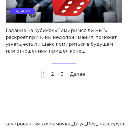
ГАДАНИЯ
Гадание на кубиках «Помиримся ли мы?»
раскроет причины недопонимания, поможет
узнать, есть ли шанс помириться в будущем
или отношениям пришел конец.
Навигация
1
2
3
Далее
по
записям
Татуированная ххх мамочка _Liliya_Rey_ массирует