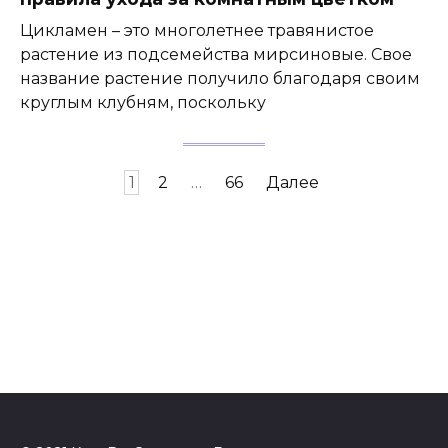
Цикламен – это многолетнее травянистое
растение из подсемейства мирсиновые. Свое
название растение получило благодаря своим
круглым клубням, поскольку
Навигация
1
2
…
66
Далее
по
записям