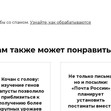
ьбы со спамом.
Узнайте, как обрабатываются
ам также может понравить
Не только письма
Кочан с голову:
но и посылки:
изучение генов
«Почта России»
апусты позволило
планирует
приблизиться к
установить
получению более
постаматы вмест
крупных урожаев