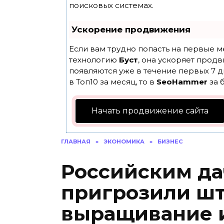
поисковых системах.
Ускорение продвижения
Если вам трудно попасть на первые м
технологию
Буст
, она ускоряет продв
появляются уже в течение первых 7 д
в Топ10 за месяц, то в
SeoHammer
за 
Начать продвижение сайта
ГЛАВНАЯ
»
ЭКОНОМИКА
»
БИЗНЕС
Российским д
пригрозили ш
выращивание 