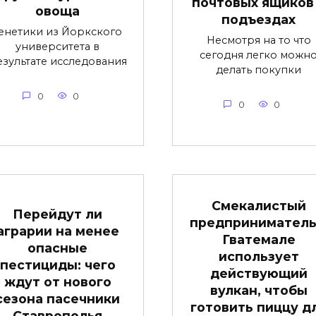
почтовых ящиков
овоща
подъездах
енетики из Йоркского
Несмотря на то что
университета в
сегодня легко можн
езультате исследования
делать покупки
0
0
0
0
Смекалистый
Перейдут ли
предприниматель
аграрии на менее
Гватемале
опасные
использует
пестициды: чего
действующий
ждут от нового
вулкан, чтобы
сезона пасечники
готовить пиццу д
Ставрополья