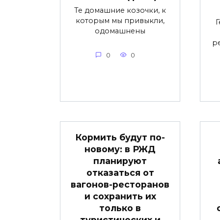
Те домашние козочки, к
которым мы привыкли,
Г
одомашнены
р
0
0
Кормить будут по-
новому: в РЖД
планируют
отказаться от
вагонов-ресторанов
и сохранить их
только в
туристических и