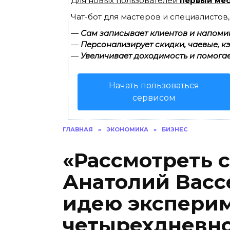
Для новых пользователей
первый мес
Чат-бот для мастеров и специалистов
—
Сам записывает клиентов и напомин
—
Персонализирует скидки, чаевые, к
—
Увеличивает доходимость и помогае
Начать пользоваться
сервисом
ГЛАВНАЯ
»
ЭКОНОМИКА
»
БИЗНЕС
«Рассмотреть с
Анатолий Васс
идею эксперим
четырехдневно