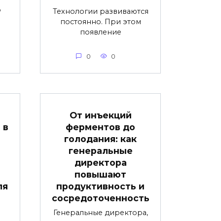
о
Технологии развиваются
постоянно. При этом
появление
0
0
От инъекций
 в
ферментов до
голодания: как
генеральные
директора
повышают
ля
продуктивность и
сосредоточенность
Генеральные директора,