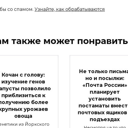
ьбы со спамом.
Узнайте, как обрабатываются
ам также может понравить
Не только письма
Кочан с голову:
но и посылки:
изучение генов
«Почта России»
апусты позволило
планирует
приблизиться к
установить
получению более
постаматы вмест
крупных урожаев
почтовых ящиков
овоща
подъездах
енетики из Йоркского
Несмотря на то что