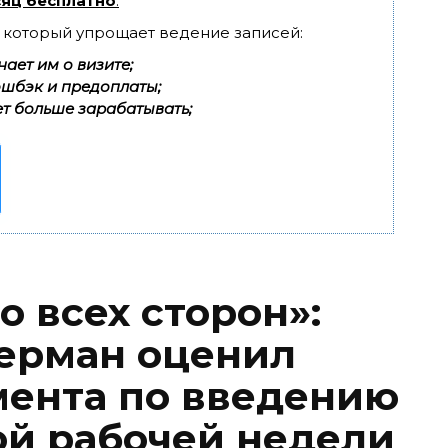
яц бесплатно
.
, который упрощает ведение записей:
ает им о визите;
эшбэк и предоплаты;
т больше зарабатывать;
о всех сторон»:
ерман оценил
ента по введению
й рабочей недели