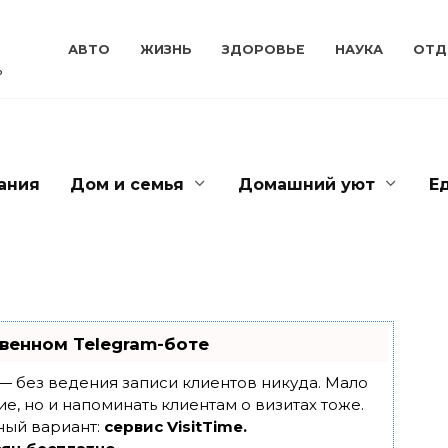
АВТО
ЖИЗНЬ
ЗДОРОВЬЕ
НАУКА
ОТД
ь
ания
Дом и семья
Домашний уют
Е
венном Telegram-боте
т — без ведения записи клиентов никуда. Мало
ие, но и напоминать клиентам о визитах тоже.
ный вариант:
сервис VisitTime.