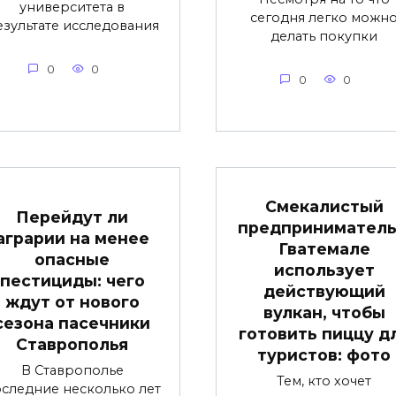
университета в
сегодня легко можн
езультате исследования
делать покупки
0
0
0
0
Смекалистый
Перейдут ли
предприниматель
аграрии на менее
Гватемале
опасные
использует
пестициды: чего
действующий
ждут от нового
вулкан, чтобы
сезона пасечники
готовить пиццу д
Ставрополья
туристов: фото
В Ставрополье
Тем, кто хочет
следние несколько лет