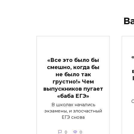
В
«Все это было бы
смешно, когда бы
не было так
грустно!» Чем
выпускников пугает
«баба ЕГЭ»
С
В школах начались
экзамены, и злосчастный
ЕГЭ снова
0
0