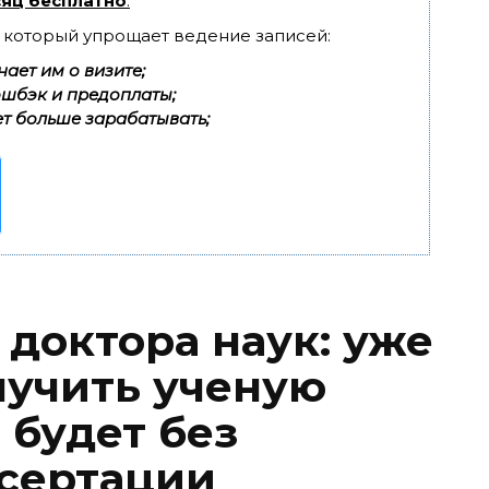
яц бесплатно
.
, который упрощает ведение записей:
ает им о визите;
эшбэк и предоплаты;
т больше зарабатывать;
 доктора наук: уже
лучить ученую
 будет без
сертации