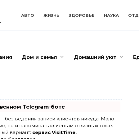
АВТО
ЖИЗНЬ
ЗДОРОВЬЕ
НАУКА
ОТД
ь
ания
Дом и семья
Домашний уют
Е
венном Telegram-боте
т — без ведения записи клиентов никуда. Мало
ие, но и напоминать клиентам о визитах тоже.
ный вариант:
сервис VisitTime.