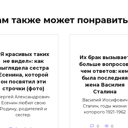
ам также может понравить
«Я красивых таких
Их брак вызывае
не видел»: как
больше вопросов
выглядела сестра
чем ответов: ке
Есенина, которой
была последняя
он посвятил эти
жена Василия
строчки (фото)
Сталина
ергей Александрович
Василий Иосифович
Есенин любил свою
Сталин, годы жизни
Родину, родителей и
которого 1921-1962
сестер.
0
0