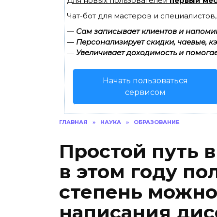
Для новых пользователей
первый мес
Чат-бот для мастеров и специалистов
—
Сам записывает клиентов и напомин
—
Персонализирует скидки, чаевые, к
—
Увеличивает доходимость и помогае
Начать пользоваться
сервисом
ГЛАВНАЯ
»
НАУКА
»
ОБРАЗОВАНИЕ
Простой путь в
в этом году по
степень можно
написания дис