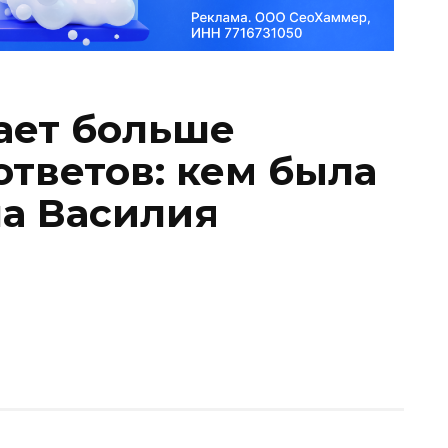
ает больше
ответов: кем была
а Василия