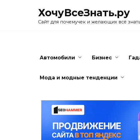
Skip
ХочуВсеЗнать.ру
to
content
Сайт для почемучек и желающих всё знат
Автомобили
Бизнес
Гад
Мода и модные тенденции