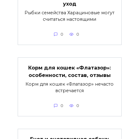
уход
Рыбки семейства Харациновые могут
считаться настоящими
0
0
Корм для кошек «Флатазор»:
особенности, состав, отзывы
Корм для кошек «Флатазор» нечасто
встречается
0
0
Енот и енотовидная собака: