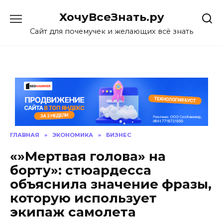
Skip
ХочуВсеЗнать.ру
to
content
Сайт для почемучек и желающих всё знать
ГЛАВНАЯ
»
ЭКОНОМИКА
»
БИЗНЕС
«»Мертвая голова» на
борту»: стюардесса
объяснила значение фразы,
которую использует
экипаж самолета