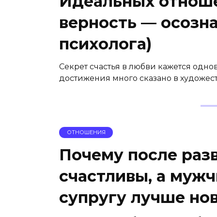
Идеальных отноше
верность — осозн
психолога)
Секрет счастья в любви кажется одно
достижения много сказано в художес
ОТНОШЕНИЯ
Почему после раз
счастливы, а мужч
супругу лучше но