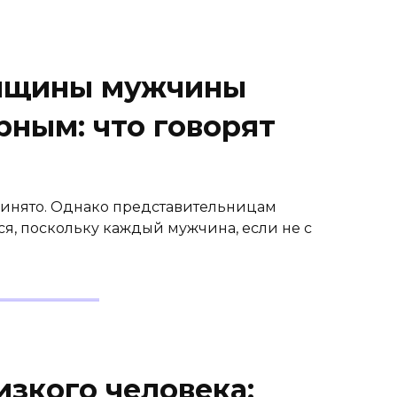
енщины мужчины
рным: что говорят
ринято. Однако представительницам
ся, поскольку каждый мужчина, если не с
зкого человека: