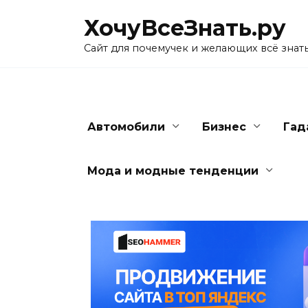
Skip
ХочуВсеЗнать.ру
to
content
Сайт для почемучек и желающих всё знат
Автомобили
Бизнес
Гад
Мода и модные тенденции