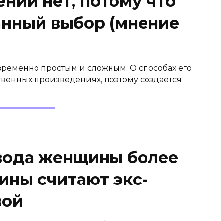
ний нет, потому что
анный выбор (мнение
временно простым и сложным. О способах его
твенных произведениях, поэтому создается
вода женщины более
ины считают экс-
вой