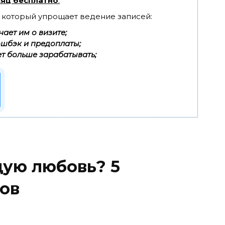
яц бесплатно
.
, который упрощает ведение записей:
ает им о визите;
эшбэк и предоплаты;
т больше зарабатывать;
щую любовь? 5
ов