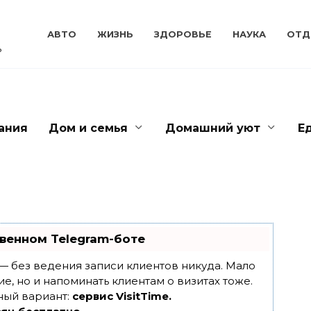
АВТО
ЖИЗНЬ
ЗДОРОВЬЕ
НАУКА
ОТД
ь
ания
Дом и семья
Домашний уют
Е
венном Telegram-боте
т — без ведения записи клиентов никуда. Мало
ие, но и напоминать клиентам о визитах тоже.
ный вариант:
сервис VisitTime.