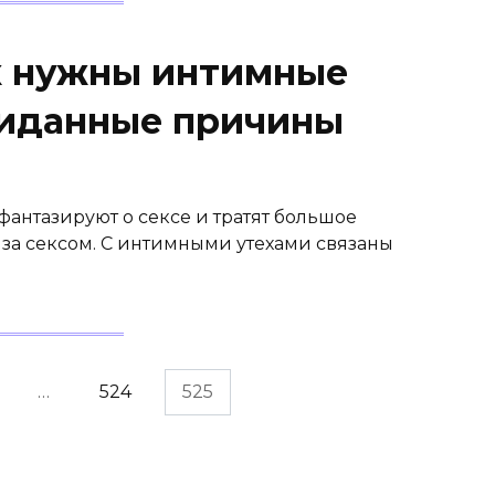
к нужны интимные
иданные причины
фантазируют о сексе и тратят большое
 за сексом. С интимными утехами связаны
…
524
525