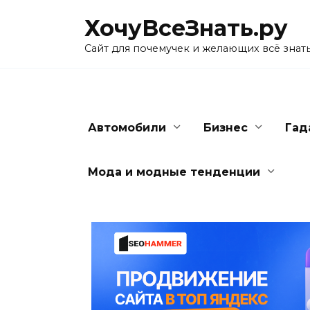
Skip
ХочуВсеЗнать.ру
to
content
Сайт для почемучек и желающих всё знат
Автомобили
Бизнес
Гад
Мода и модные тенденции