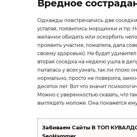
Вредное сострада
Однажды повстречались две соседки, и
усталая, появились морщинки и пр. Н
желании обидеть или оскорбить чело
проявить участие, пожалела, дала со
своему здоровью). Не будет удивите
вторая соседка на неделю ушла в деп
пыталась у всех узнать, так ли плохо о
нормально, просто не поверила, замк
десяток лет. Вот что значит психолог
Можно с уверенностью сказать, что т
выглядеть моложе. Она покажется ему
Забиваем Сайты В ТОП КУВАЛДО
SeoHammer