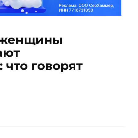
т женщины
ают
 что говорят