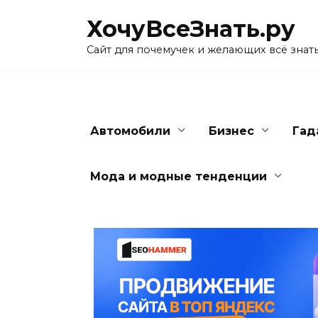
Skip
ХочуВсеЗнать.ру
to
content
Сайт для почемучек и желающих всё знат
Автомобили
Бизнес
Гад
Мода и модные тенденции