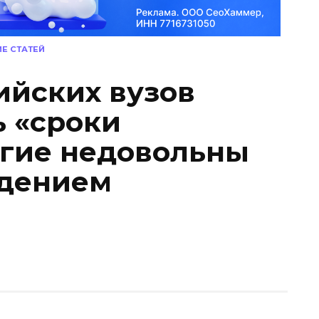
Е СТАТЕЙ
йских вузов
ь «сроки
огие недовольны
едением