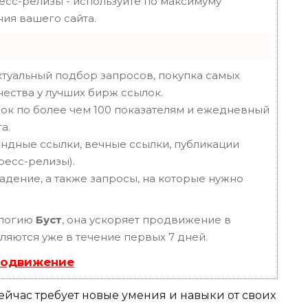
ресс-релизы - используйте по максимуму
ия вашего сайта.
туальный подбор запросов, покупка самых
чества у лучших бирж ссылок.
ок по более чем 100 показателям и ежедневный
а.
ндные ссылки, вечные ссылки, публикации
пресс-релизы).
адение, а также запросы, на которые нужно
ологию
Буст
, она ускоряет продвижение в
вляются уже в течение первых 7 дней.
родвижение
сейчас требует новые умения и навыки от своих