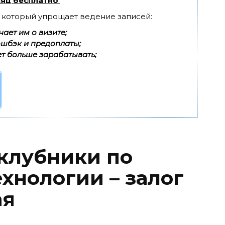
яц бесплатно
.
, который упрощает ведение записей:
ает им о визите;
эшбэк и предоплаты;
т больше зарабатывать;
клубники по
хнологии – залог
ая