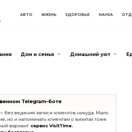
АВТО
ЖИЗНЬ
ЗДОРОВЬЕ
НАУКА
ОТД
ь
ания
Дом и семья
Домашний уют
Е
венном Telegram-боте
т — без ведения записи клиентов никуда. Мало
ие, но и напоминать клиентам о визитах тоже.
ный вариант:
сервис VisitTime.