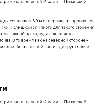
одня составляет 3,9 м от вертикали, произошел
ойки и слишком хлипкого для такого строения
то в южной части, куда наклоняется
очва. В то время как на северной стороне –
седает больше в той части, где грунт более
ти