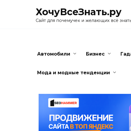
Skip
ХочуВсеЗнать.ру
to
content
Сайт для почемучек и желающих всё знат
Автомобили
Бизнес
Гад
Мода и модные тенденции