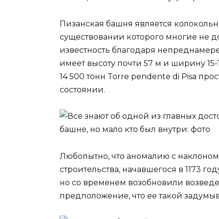
Пизанская башня является колокольне
существовании которого многие не 
известность благодаря непреднамер
имеет высоту почти 57 м и ширину 15-
14 500 тонн Torre pendente di Pisa пр
состоянии.
Любопытно, что аномалию с наклоно
строительства, начавшегося в 1173 год
но со временем возобновили возведе
предположение, что ее такой задумы