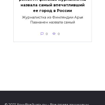
назвала самый впечатливший
ее город в России
Журналистка из Финляндии Арья
Паананен назвала самый
0
0
© 2021 ХочуВсеЗнать.ру - Все права защищены.