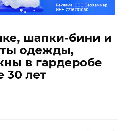
чке, шапки-бини и
еты одежды,
жны в гардеробе
 30 лет