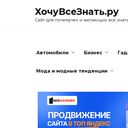
Skip
ХочуВсеЗнать.ру
to
content
Сайт для почемучек и желающих всё знат
Автомобили
Бизнес
Гад
Мода и модные тенденции