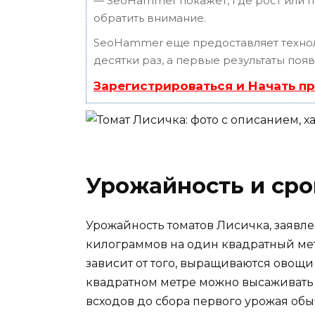
— SeoHammer покажет, где рост или п
обратить внимание.
SeoHammer еще предоставляет техн
десятки раз, а первые результаты поя
Зарегистрироваться и Начать п
Урожайность и ср
Урожайность томатов Лисичка, заявле
килограммов на один квадратный мет
зависит от того, выращиваются овощи
квадратном метре можно высаживать н
всходов до сбора первого урожая обыч