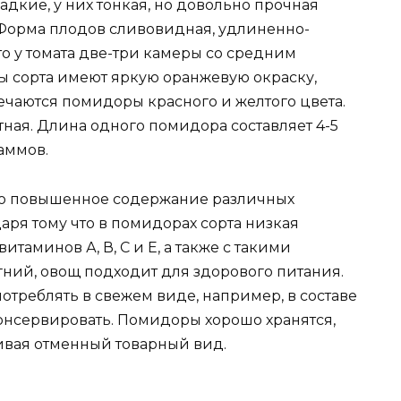
адкие, у них тонкая, но довольно прочная
. Форма плодов сливовидная, удлиненно-
то у томата две-три камеры со средним
 сорта имеют яркую оранжевую окраску,
речаются помидоры красного и желтого цвета.
ная. Длина одного помидора составляет 4-5
раммов.
рно повышенное содержание различных
ря тому что в помидорах сорта низкая
таминов А, В, С и Е, а также с такими
гний, овощ подходит для здорового питания.
треблять в свежем виде, например, в составе
консервировать. Помидоры хорошо хранятся,
чивая отменный товарный вид.