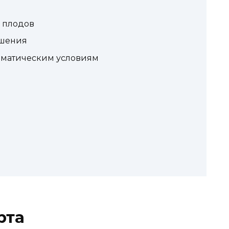
а плодов
ошения
лиматическим условиям
рта