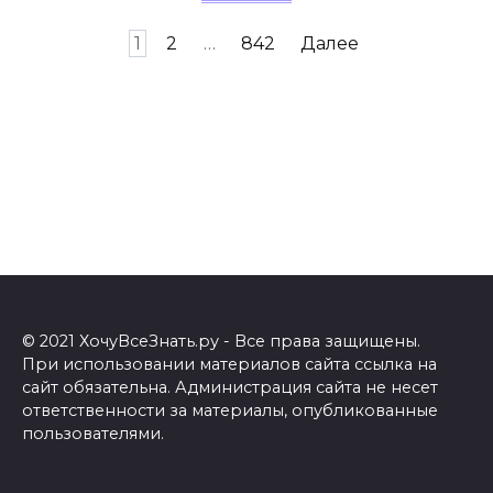
Навигация
1
2
…
842
Далее
по
записям
© 2021 ХочуВсеЗнать.ру - Все права защищены.
При использовании материалов сайта ссылка на
сайт обязательна. Администрация сайта не несет
ответственности за материалы, опубликованные
пользователями.