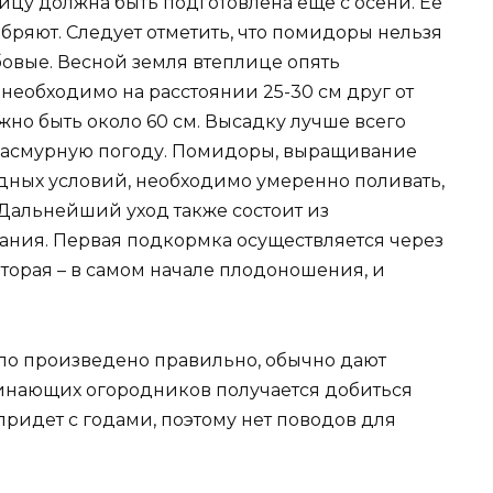
ицу должна быть подготовлена еще с осени. Ее
бряют. Следует отметить, что помидоры нельзя
обовые. Весной земля втеплице опять
необходимо на расстоянии 25-30 см друг от
но быть около 60 см. Высадку лучше всего
 пасмурную погоду. Помидоры, выращивание
одных условий, необходимо умеренно поливать,
 Дальнейший уход также состоит из
ания. Первая подкормка осуществляется через
торая – в самом начале плодоношения, и
о произведено правильно, обычно дают
чинающих огородников получается добиться
придет с годами, поэтому нет поводов для