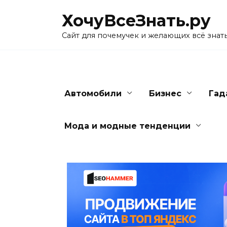
Skip
ХочуВсеЗнать.ру
to
content
Сайт для почемучек и желающих всё знат
Автомобили
Бизнес
Гад
Мода и модные тенденции