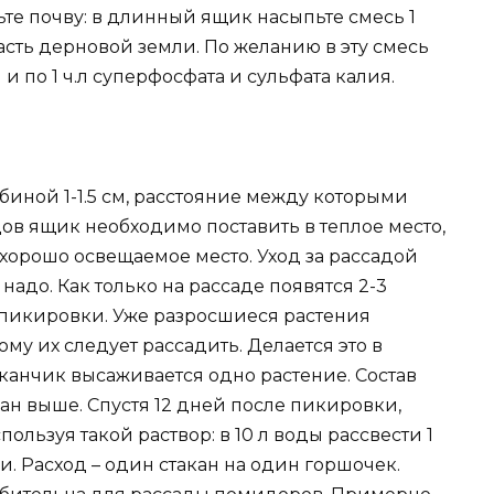
ьте почву: в длинный ящик насыпьте смесь 1
 часть дерновой земли. По желанию в эту смесь
и по 1 ч.л суперфосфата и сульфата калия.
биной 1-1.5 см, расстояние между которыми
дов ящик необходимо поставить в теплое место,
хорошо освещаемое место. Уход за рассадой
надо. Как только на рассаде появятся 2-3
я пикировки. Уже разросшиеся растения
му их следует рассадить. Делается это в
канчик высаживается одно растение. Состав
сан выше. Спустя 12 дней после пикировки,
льзуя такой раствор: в 10 л воды рассвести 1
. Расход – один стакан на один горшочек.