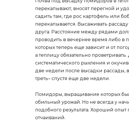
Почва под высадку помидоров в тепл
перекапывают, вносят перегной и удо
садить там, где рос картофель или б
перекапывается. Высаживать рассаду 
друга. Расстояние между рядами долж
проводить в вечернее время либо в
которых теперь еще зависит и от пог
а теплицу обязательно проветривать.
систематического рыхления и окучив
две недели после высадки рассады, в
треть– спустя еще две недели.
Помидоры, выращивание которых был
обильный урожай. Но не всегда у на
подобного результата. Хороший опыт 
отчаиваний.