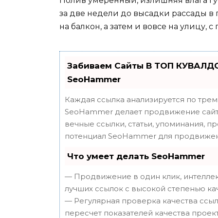
Полив умеренный, излишняя влага г
за две недели до высадки рассады в
на балкон, а затем и вовсе на улицу,
Забиваем Сайты В ТОП КУВАЛДО
SeoHammer
Каждая ссылка анализируется по трем
SeoHammer делает продвижение сайта
вечные ссылки, статьи, упоминания, п
потенциал SeoHammer для продвижен
Что умеет делать SeoHammer
— Продвижение в один клик, интеллек
лучших ссылок с высокой степенью ка
— Регулярная проверка качества ссыл
пересчет показателей качества проект