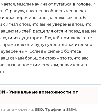
ается, мысли начинают путаться в голове, и
ен. Страх ухудшает способность человека
и красноречиво, иногда даже связно. В
сигнал о том, что вы не уверены в том, что
ы ваших мыслей расцепляются и поезд вашей
т люди из аудитории. Людей привлекают те
то время как они будут уделять значительно
неуверенным. Если вы сильно боитесь
аш самый большой страх – это то, что вас
ие, вызванное этим страхом, значительно
а.
Й - Уникальные возможности от
 пакетам оценки:
SEO, Трафик и SMM.