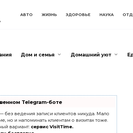
АВТО
ЖИЗНЬ
ЗДОРОВЬЕ
НАУКА
ОТД
ь
ания
Дом и семья
Домашний уют
Е
венном Telegram-боте
т — без ведения записи клиентов никуда. Мало
ие, но и напоминать клиентам о визитах тоже.
ный вариант:
сервис VisitTime.