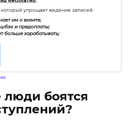
яц бесплатно
.
, который упрощает ведение записей:
ает им о визите;
эшбэк и предоплаты;
т больше зарабатывать;
НИЕ
 люди боятся
ступлений?