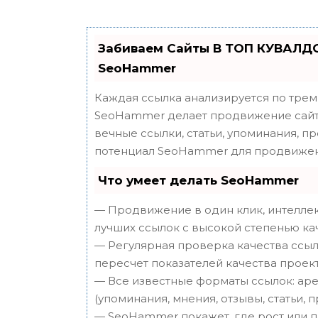
Забиваем Сайты В ТОП КУВАЛДО
SeoHammer
Каждая ссылка анализируется по трем
SeoHammer делает продвижение сайта
вечные ссылки, статьи, упоминания, п
потенциал SeoHammer для продвижен
Что умеет делать SeoHammer
— Продвижение в один клик, интеллек
лучших ссылок с высокой степенью ка
— Регулярная проверка качества ссыл
пересчет показателей качества проект
— Все известные форматы ссылок: аре
(упоминания, мнения, отзывы, статьи, 
— SeoHammer покажет, где рост или п