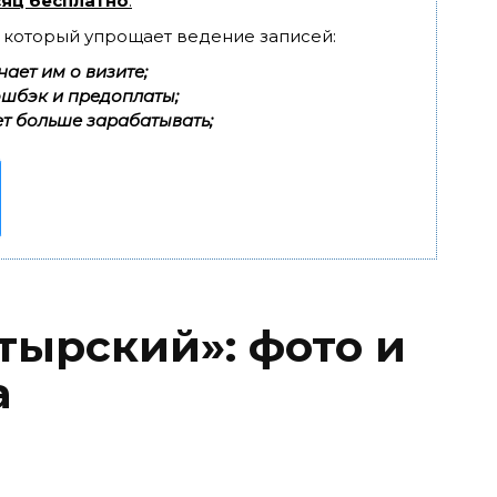
яц бесплатно
.
, который упрощает ведение записей:
ает им о визите;
эшбэк и предоплаты;
т больше зарабатывать;
тырский»: фото и
а