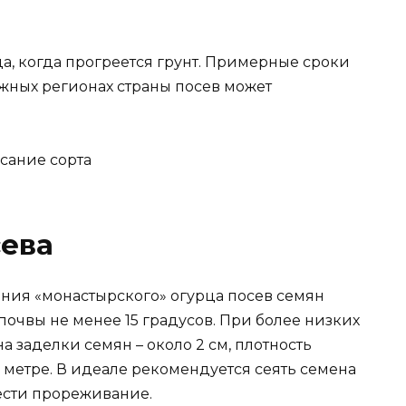
а, когда прогреется грунт. Примерные сроки
южных регионах страны посев может
сева
ния «монастырского» огурца посев семян
очвы не менее 15 градусов. При более низких
а заделки семян – около 2 см, плотность
м метре. В идеале рекомендуется сеять семена
вести прореживание.