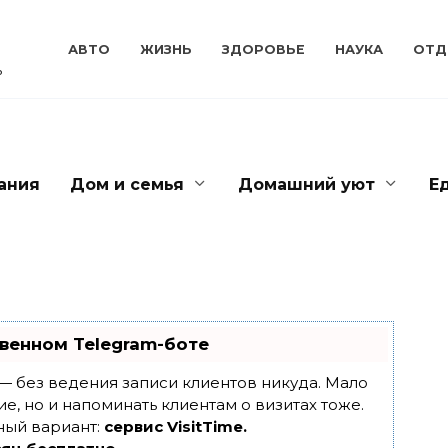
АВТО
ЖИЗНЬ
ЗДОРОВЬЕ
НАУКА
ОТД
ь
ания
Дом и семья
Домашний уют
Е
венном Telegram-боте
т — без ведения записи клиентов никуда. Мало
ие, но и напоминать клиентам о визитах тоже.
ный вариант:
сервис VisitTime.