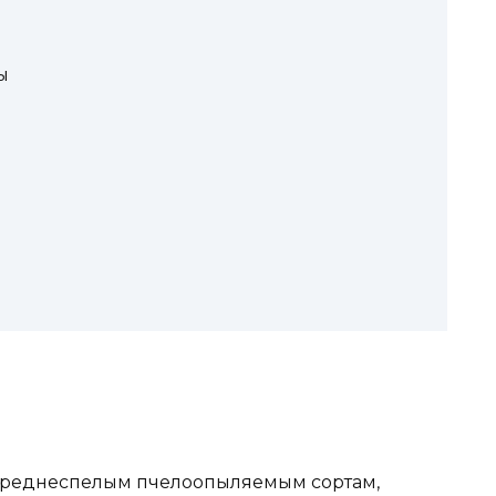
ы
 среднеспелым пчелоопыляемым сортам,