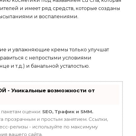
нию косметики под названием Lu Cha, которая
ителей и имеет ряд средств, которые созданы
высыпаниями и воспалениями.
щие и увлажняющие кремы только улучшат
справиться с непростыми условиями
це и т.д.) и банальной усталостью.
Й - Уникальные возможности от
 пакетам оценки:
SEO, Трафик и SMM.
 прозрачным и простым занятием. Ссылки,
ресс-релизы - используйте по максимуму
ия вашего сайта.