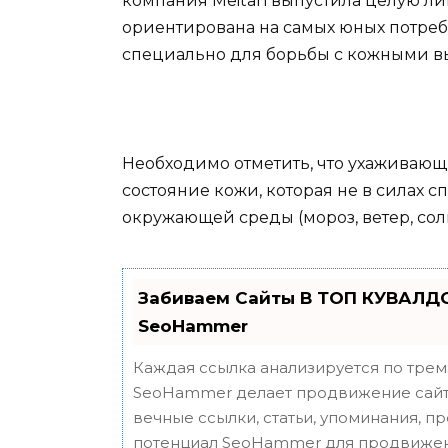
компания Meitan выпустила целую ли
ориентирована на самых юных потреб
специально для борьбы с кожными 
Необходимо отметить, что ухаживаю
состояние кожи, которая не в силах 
окружающей среды (мороз, ветер, солн
Забиваем Сайты В ТОП КУВАЛДО
SeoHammer
Каждая ссылка анализируется по трем
SeoHammer делает продвижение сайта
вечные ссылки, статьи, упоминания, п
потенциал SeoHammer для продвижен