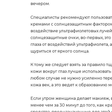
вечером.
Специалисты рекомендуют пользова
кремами с солнцезащитным фактором, 
воздействие ультрафиолетовых лучей
солнцезащитные очки, во-первых, это 
глаза от воздействий ультрафиолета, 
щуриться от яркого солнца.
К тому же следует взять за правило т
кожи вокруг глаз лучше использовать
любом случае не нужно усиленно терет
кожа век, а это ведет к образованию 
Если утром женщина делает макияж, в
менее чем за 30 минут до того, как к
средства, предназначенные для этой 