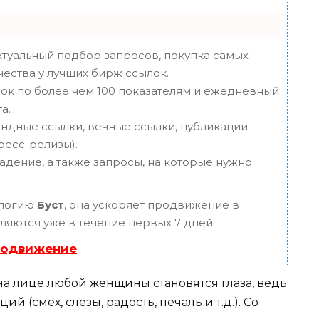
туальный подбор запросов, покупка самых
чества у лучших бирж ссылок.
ок по более чем 100 показателям и ежедневный
а.
ндные ссылки, вечные ссылки, публикации
пресс-релизы).
адение, а также запросы, на которые нужно
ологию
Буст
, она ускоряет продвижение в
вляются уже в течение первых 7 дней.
родвижение
а лице любой женщины становятся глаза, ведь
 (смех, слезы, радость, печаль и т.д.). Со