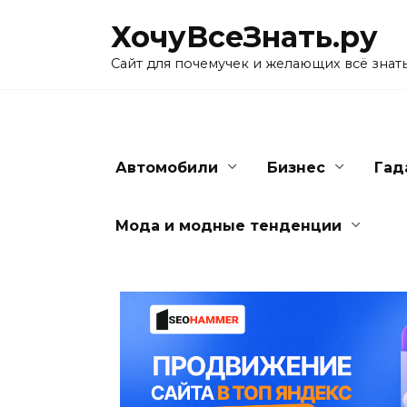
Skip
ХочуВсеЗнать.ру
to
content
Сайт для почемучек и желающих всё знат
Автомобили
Бизнес
Гад
Мода и модные тенденции