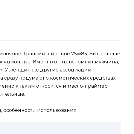
сливочное. Трансмиссионное 75w85. Бывают еще
оляционные. Именно о них вспомнит мужчина,
о». У женщин же другие ассоциации.
 сразу подумают о косметических средствах,
енно к таким относится и масло-праймер
жительные.