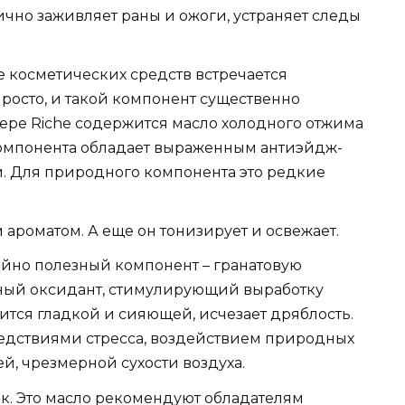
чно заживляет раны и ожоги, устраняет следы
е косметических средств встречается
просто, и такой компонент существенно
ере Riche содержится масло холодного отжима
 компонента обладает выраженным антиэйдж-
. Для природного компонента это редкие
ароматом. А еще он тонизирует и освежает.
айно полезный компонент – гранатовую
ный оксидант, стимулирующий выработку
вится гладкой и сияющей, исчезает дряблость.
ледствиями стресса, воздействием природных
ей, чрезмерной сухости воздуха.
к. Это масло рекомендуют обладателям