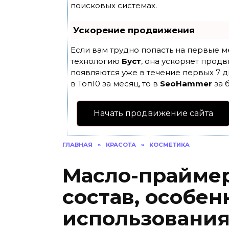
поисковых системах.
Ускорение продвижения
Если вам трудно попасть на первые м
технологию
Буст
, она ускоряет продв
появляются уже в течение первых 7 д
в Топ10 за месяц, то в
SeoHammer
за 
Начать продвижение сайта
ГЛАВНАЯ
»
КРАСОТА
»
КОСМЕТИКА
Масло-праймер
состав, особен
использовани