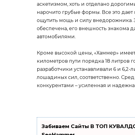
аскетизмом, хоть и отделано дорогим
нарочито грубые формы. Все это дае
ощутить мощь и силу внедорожника. 
обеспечена, его внешность знакома да
автомобилями.
Кроме высокой цены, «Хаммер» имеет 
километров пути порядка 18 литров г
разработчики устанавливали 6 и 6,2
лошадиных сил, соответственно. Сре
конкурентами – усиленная и надежна
Забиваем Сайты В ТОП КУВАЛДО
SeoHammer