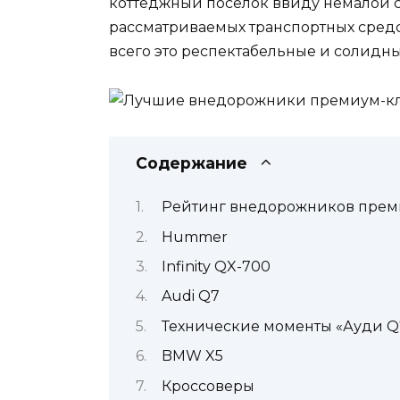
коттеджный поселок ввиду немалой 
рассматриваемых транспортных средс
всего это респектабельные и солидн
Содержание
Рейтинг внедорожников прем
Hummer
Infinity QX-700
Audi Q7
Технические моменты «Ауди Q
BMW X5
Кроссоверы