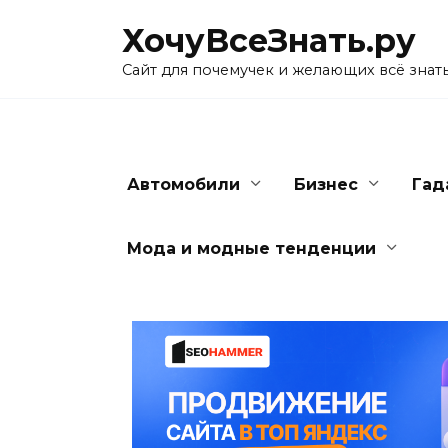
Skip
ХочуВсеЗнать.ру
to
content
Сайт для почемучек и желающих всё знат
Автомобили
Бизнес
Гад
Мода и модные тенденции