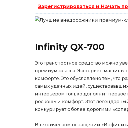
Зарегистрироваться и Начать п
Infinity QX-700
Это транспортное средство можно у
премиум-класса. Экстерьер машины о
комфорте. Это обусловлено тем, что 
самых удачных идей, существовавших 
интерьером только дополнит первое 
роскошь и комфорт. Этот легендарный
конкурирует с более дорогими «сопе
В техническом оснащении «Инфинити