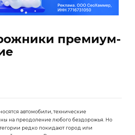
рожники премиум-
ие
осятся автомобили, технические
ны на преодоление любого бездорожья. Но
атегории редко покидают город или