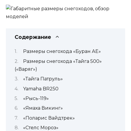
Содержание
Размеры снегохода «Буран АЕ»
Размеры снегохода «Тайга 500»
(«Варяг»)
«Тайга Патруль»
Yamaha BR250
«Рысь-119»
«Ямаха Викинг»
«Поларис Вайдтрек»
«Стелс Мороз»