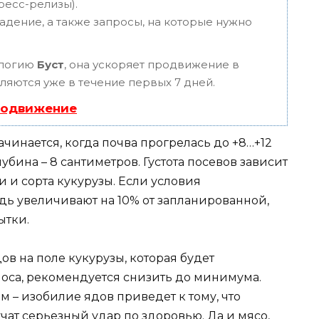
пресс-релизы).
адение, а также запросы, на которые нужно
ологию
Буст
, она ускоряет продвижение в
вляются уже в течение первых 7 дней.
родвижение
ачинается, когда почва прогрелась до +8…+12
бина – 8 сантиметров. Густота посевов зависит
и и сорта кукурузы. Если условия
дь увеличивают на 10% от запланированной,
ытки.
 на поле кукурузы, которая будет
лоса, рекомендуется снизить до минимума.
м – изобилие ядов приведет к тому, что
ат серьезный удар по здоровью. Да и мясо,