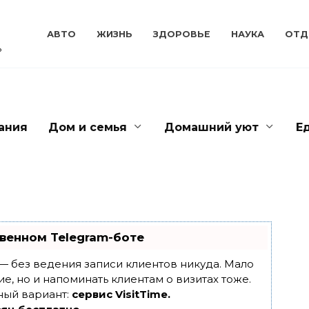
АВТО
ЖИЗНЬ
ЗДОРОВЬЕ
НАУКА
ОТД
ь
ания
Дом и семья
Домашний уют
Е
венном Telegram-боте
т — без ведения записи клиентов никуда. Мало
ие, но и напоминать клиентам о визитах тоже.
ный вариант:
сервис VisitTime.