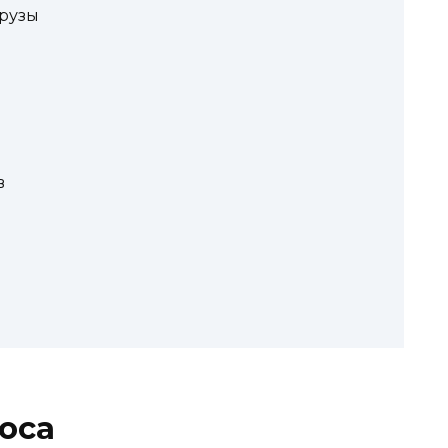
рузы
в
оса