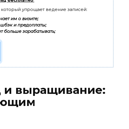
яц бесплатно
.
, который упрощает ведение записей:
ает им о визите;
эшбэк и предоплаты;
т больше зарабатывать;
д и выращивание:
ающим