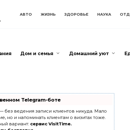
АВТО
ЖИЗНЬ
ЗДОРОВЬЕ
НАУКА
ОТД
ь
ания
Дом и семья
Домашний уют
Е
венном Telegram-боте
т — без ведения записи клиентов никуда. Мало
ие, но и напоминать клиентам о визитах тоже.
ный вариант:
сервис VisitTime.