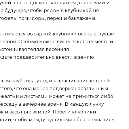
 лучей оно не должно затеняться деревьями и
на будущее, чтобы рядом с клубникой не
ртофель, помидоры, перец и баклажаны.
 занимаются высадкой клубники осенью, лучше
о весной. Осенью можно лишь вскопать место и
 устойчивая теплая весенняя
будьте предварительно внести в землю
овая клубника, уход и выращивание которой
т того, что она менее подверженаразличным
с желтыми листьями может не прижиться либо
рассаду в вечернее время. В каждую лунку
ок и засыпьте землей. Побеги клубники
янии, чтобы между кустиками образовывались