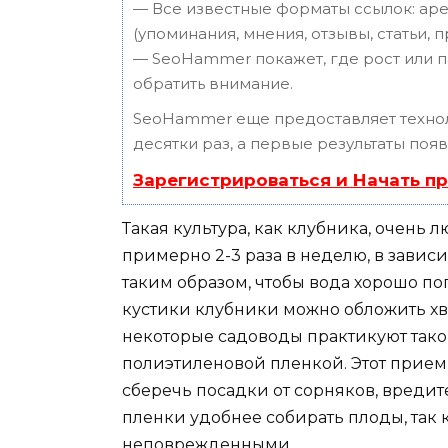
— Все известные форматы ссылок: аре
(упоминания, мнения, отзывы, статьи, 
— SeoHammer покажет, где рост или п
обратить внимание.
SeoHammer еще предоставляет техн
десятки раз, а первые результаты поя
Зарегистрироваться и Начать п
Такая культура, как клубника, очень л
примерно 2-3 раза в неделю, в завис
таким образом, чтобы вода хорошо по
кустики клубники можно обложить х
некоторые садоводы практикуют тако
полиэтиленовой пленкой. Этот прием 
сберечь посадки от сорняков, вредит
пленки удобнее собирать плоды, так к
неповрежденными.