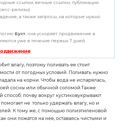
ндные ссылки, вечные ссылки, публикации
пресс-релизы).
адение, а также запросы, на которые нужно
ологию
Буст
, она ускоряет продвижение в
вляются уже в течение первых 7 дней.
родвижение
юбит влагу, поэтому поливать ее стоит
имости от погодных условий. Поливать нужно
падала на корни. Чтобы вода не испарялась,
воей сосны или обычной соломой.Также
й способ: почву вокруг кустиковукрывают
помогает не только удержать влагу, но и
елей. К тому же, с помощью полиэтиленовой
ак они ложатся на нее, оставаясь чистыми и