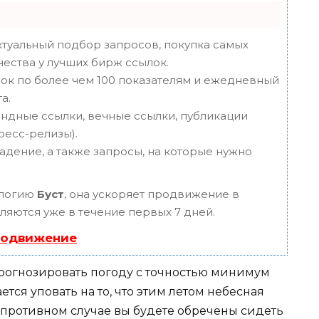
туальный подбор запросов, покупка самых
чества у лучших бирж ссылок.
ок по более чем 100 показателям и ежедневный
а.
ндные ссылки, вечные ссылки, публикации
пресс-релизы).
адение, а также запросы, на которые нужно
ологию
Буст
, она ускоряет продвижение в
вляются уже в течение первых 7 дней.
родвижение
прогнозировать погоду с точностью минимум
тся уповать на то, что этим летом небесная
 противном случае вы будете обречены сидеть