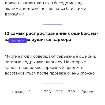
должны затрагиваться в беседе между
людьми, которые не являются близкими
друзьями.
10 самых распространенных ошибок, из-
за которых рушится карьера
КАРЬЕРА
Многие люди совершают серьезные ошибки,
которые подрывают карьеру. Некоторые
наносят настолько серьезный вред, что
восстановиться после промаха очень сложно.
Навигация
Назад
1
…
356
357
358
Далее
по
записям