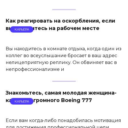
Как реагировать на оскорбления, если
вы находитесь на рабочем месте
КАРЬЕРА
Вы находитесь в комнате отдыха, когда один из
коллег во всеуслышание бросает в ваш адрес
нелицеприятную реплику. Он обвиняет вас в
непрофессионализме и
Знакомьтесь, самая молодая женщина-
капитан огромного Boeing 777
КАРЬЕРА
Если вам когда-либо понадобилась мотивация
для достижения профессиональной цели,