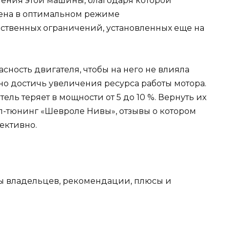
ления этой машины, благодаря которой
лнена в оптимальном режиме
ственных ограничений, установленных еще на
сность двигателя, чтобы на него не влияла
но достичь увеличения ресурса работы мотора.
ль теряет в мощности от 5 до 10 %. Вернуть их
ип-тюнинг «Шевроле Нивы», отзывы о котором
ективно.