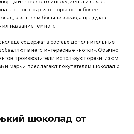
порции основного ингредиента и сахара.
оначального сырья от горького к более
олад, в котором больше какао, а продукт с
чил название темного.
околада содержат в составе дополнительные
добавляют в него интересные «нотки». Обычно
ентов производители используют орехи, изюм,
овый марки предлагают покупателям шоколад с
рький шоколад от