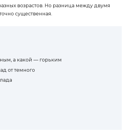
азных возрастов. Но разница между двумя
точно существенная.
ным, а какой — горьким
ад от темного
олада