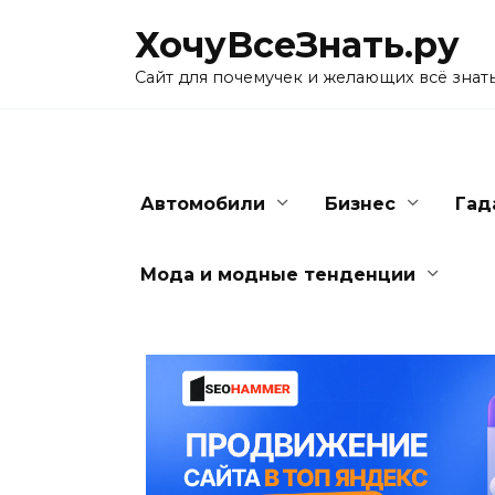
Skip
ХочуВсеЗнать.ру
to
content
Сайт для почемучек и желающих всё знат
Автомобили
Бизнес
Гад
Мода и модные тенденции