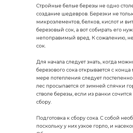
Стройные белые березы не одно столе
создание шедевров. Березки не тольк
микроэлементов, белков, кислот и ви
березовый сок, а вот собирать его ну
непоправимый вред. К сожалению, не
сок.
Для начала следует знать, когда мож
березового сока открывается с конца 
мере потепления следует постепенно 
лес просыпается от зимней спячки го
стволе березы, если из ранки сочится
сбору.
Подготовка к сбору сока. С собой нео
поскольку у них узкое горло, и насеко