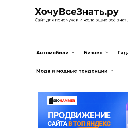
Skip
ХочуВсеЗнать.ру
to
content
Сайт для почемучек и желающих всё знат
Автомобили
Бизнес
Гад
Мода и модные тенденции