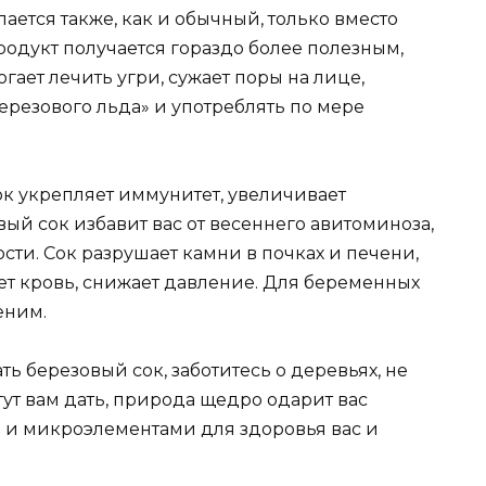
ается также, как и обычный, только вместо
родукт получается гораздо более полезным,
гает лечить угри, сужает поры на лице,
ерезового льда» и употреблять по мере
ок укрепляет иммунитет, увеличивает
ый сок избавит вас от весеннего авитоминоза,
сти. Сок разрушает камни в почках и печени,
т кровь, снижает давление. Для беременных
еним.
ть березовый сок, заботитесь о деревьях, не
гут вам дать, природа щедро одарит вас
и микроэлементами для здоровья вас и