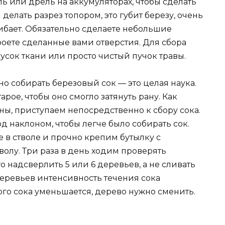
ь или дрель на аккумуляторах, чтобы сделать
 делать разрез топором, это губит березу, очень
ибает. Обязательно сделаете небольшие
оете сделанные вами отверстия. Для сбора
усок ткани или просто чистый пучок травы.
но собирать березовый сок — это целая наука.
рое, чтобы оно смогло затянуть рану. Как
ы, приступаем непосредственно к сбору сока.
д наклоном, чтобы легче было собирать сок.
 в стволе и прочно крепим бутылку с
волу. Три раза в день ходим проверять
о надсверлить 5 или 6 деревьев, а не сливать
 деревьев интенсивность течения сока
ого сока уменьшается, дерево нужно сменить.