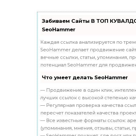
Забиваем Сайты В ТОП КУВАЛДО
SeoHammer
Каждая ссылка анализируется по трем
SeoHammer делает продвижение сайта
вечные ссылки, статьи, упоминания, п
потенциал SeoHammer для продвижен
Что умеет делать SeoHammer
— Продвижение в один клик, интеллек
лучших ссылок с высокой степенью ка
— Регулярная проверка качества ссыл
пересчет показателей качества проект
— Все известные форматы ссылок: аре
(упоминания, мнения, отзывы, статьи, 
— SeoHammer покажет, где рост или п