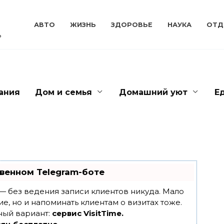
АВТО
ЖИЗНЬ
ЗДОРОВЬЕ
НАУКА
ОТД
ь
ания
Дом и семья
Домашний уют
Е
венном Telegram-боте
т — без ведения записи клиентов никуда. Мало
ие, но и напоминать клиентам о визитах тоже.
ный вариант:
сервис VisitTime.