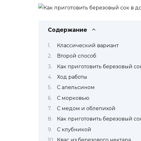
Содержание
Классический вариант
Второй способ
Как приготовить березовый со
Ход работы
С апельсином
С морковью
С медом и облепихой
Как приготовить березовый со
С клубникой
Квас из березового нектара