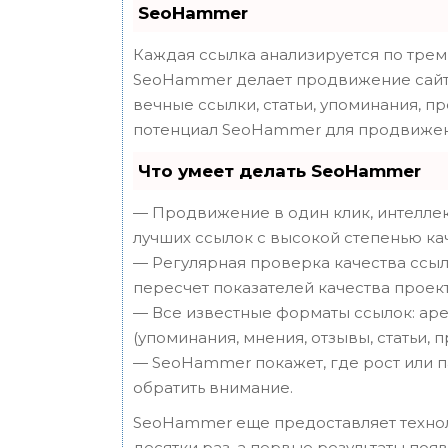
SeoHammer
Каждая ссылка анализируется по трем
SeoHammer делает продвижение сайта
вечные ссылки, статьи, упоминания, п
потенциал SeoHammer для продвижен
Что умеет делать SeoHammer
— Продвижение в один клик, интеллек
лучших ссылок с высокой степенью ка
— Регулярная проверка качества ссыл
пересчет показателей качества проект
— Все известные форматы ссылок: аре
(упоминания, мнения, отзывы, статьи, 
— SeoHammer покажет, где рост или п
обратить внимание.
SeoHammer еще предоставляет техн
десятки раз, а первые результаты поя