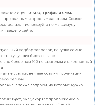
 пакетам оценки:
SEO, Трафик и SMM.
 прозрачным и простым занятием. Ссылки,
ресс-релизы - используйте по максимуму
ия вашего сайта.
туальный подбор запросов, покупка самых
чества у лучших бирж ссылок.
ок по более чем 100 показателям и ежедневный
а.
ндные ссылки, вечные ссылки, публикации
пресс-релизы).
адение, а также запросы, на которые нужно
ологию
Буст
, она ускоряет продвижение в
вляются уже в течение первых 7 дней.