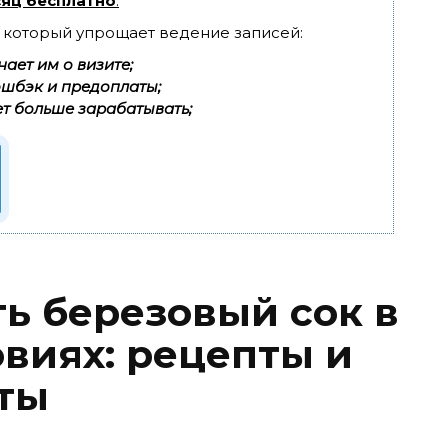
яц бесплатно
.
, который упрощает ведение записей:
ает им о визите;
эшбэк и предоплаты;
т больше зарабатывать;
ть березовый сок в
виях: рецепты и
ты