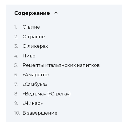
Содержание
О вине
О граппе
О ликерах
Пиво
Рецепты итальянских напитков
«Амаретто»
«Самбука»
«Ведьма» («Стрега»)
«Чинар»
В завершение