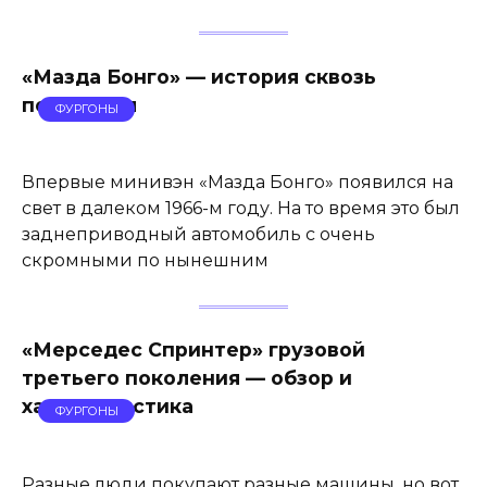
«Мазда Бонго» — история сквозь
поколения
ФУРГОНЫ
Впервые минивэн «Мазда Бонго» появился на
свет в далеком 1966-м году. На то время это был
заднеприводный автомобиль с очень
скромными по нынешним
«Мерседес Спринтер» грузовой
третьего поколения — обзор и
характеристика
ФУРГОНЫ
Разные люди покупают разные машины, но вот