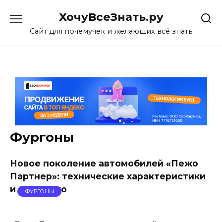
Skip
ХочуВсеЗнать.ру
to
content
Сайт для почемучек и желающих всё знать
Фургоны
Новое поколение автомобилей «Пежо
Партнер»: технические характеристики
и не только
ФУРГОНЫ