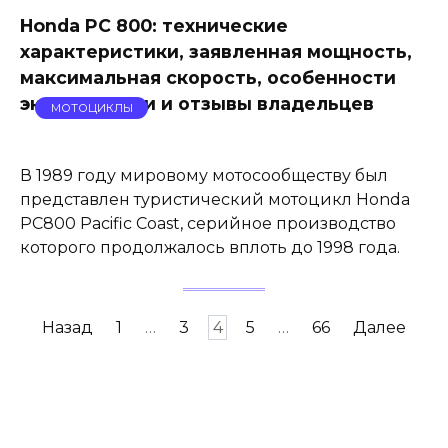
Honda PC 800: технические
характеристики, заявленная мощность,
максимальная скорость, особенности
эксплуатации и отзывы владельцев
МОТОЦИКЛЫ
В 1989 году мировому мотосообществу был
представлен туристический мотоцикл Honda
PC800 Pacific Coast, серийное производство
которого продолжалось вплоть до 1998 года.
Навигация
Назад
1
…
3
4
5
…
66
Далее
по
записям