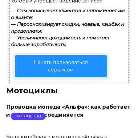
который упрощает ведение записей:
—
Сам записывает клиентов и напоминает им
о визите;
—
Персонализирует скидки, чаевые, кэшбэк и
предоплаты;
—
Увеличивает доходимость и помогает
больше зарабатывать;
Начать пользоваться
сервисом
Мотоциклы
Проводка мопеда «Альфа»: как работает
и к чему подсоединяется
МОТОЦИКЛЫ
Беда китайского мотоцикла «Альфа» в