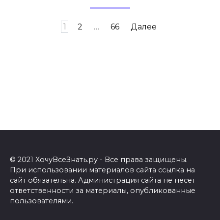
Навигация
1
2
…
66
Далее
по
записям
© 2021 ХочуВсеЗнать.ру - Все права защищены.
При использовании материалов сайта ссылка на
сайт обязательна. Администрация сайта не несет
ответственности за материалы, опубликованные
пользователями.