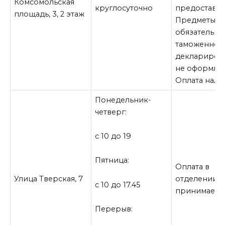
Комсомольская
круглосуточно
предоставля
площадь, 3, 2 этаж
Предметы,
обязательны
таможенном
деклариров
не оформляю
Оплата нали
Понедельник-
четверг:
с 10 до 19
Пятница:
Оплата в
Улица Тверская, 7
отделении н
с 10 до 17.45
принимается
Перерыв: