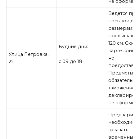
не оформляю
Ведется пр
посылок до 1
размерами, 
превышающ
120 см. Скид
Будние дни:
карте клиен
Улица Петровка,
не
с 09 до 18
22
предоставля
Предметы,
обязательны
таможенном
деклариров
не оформляю
Предварите
необходимо
заказать
временный