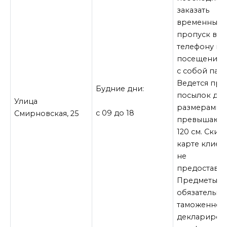
заказать
временный
пропуск в Б
телефону и 
посещении 
с собой пасп
Ведется пр
Будние дни:
посылок до 1
Улица
размерами, 
с 09 до 18
Смирновская, 25
превышающ
120 см. Скид
карте клиен
не
предоставля
Предметы,
обязательны
таможенном
деклариров