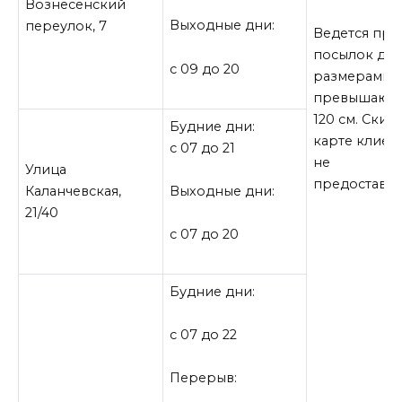
Вознесенский
Выходные дни:
переулок, 7
Ведется пр
посылок до 1
с 09 до 20
размерами, 
превышающ
120 см. Скид
Будние дни:
карте клиен
с 07 до 21
не
Улица
предоставля
Каланчевская,
Выходные дни:
21/40
с 07 до 20
Будние дни:
с 07 до 22
Перерыв: