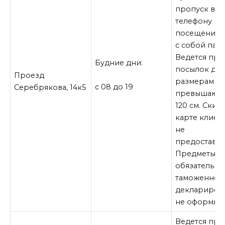
пропуск в Б
телефону и 
посещении 
с собой пасп
Ведется пр
Будние дни:
посылок до 1
Проезд
размерами, 
с 08 до 19
Серебрякова, 14к5
превышающ
120 см. Скид
карте клиен
не
предоставля
Предметы,
обязательны
таможенном
деклариров
не оформляю
Ведется пр