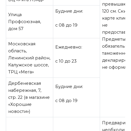
превышающ
Будние дни:
120 см. Скид
Улица
карте клиен
Профсоюзная,
не
с 08 до 19
дом 57
предоставля
Предметы,
Московская
обязательны
Ежедневно:
область,
таможенном
Ленинский район,
деклариров
с 10 до 23
Калужское шоссе,
не оформляю
ТРЦ «Мега»
Дербеневская
Будние дни:
набережная, 7,
стр. 22 (в магазине
с 08 до 19
«Хорошие
новости»)
Предварите
необходимо