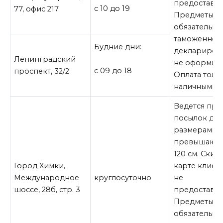
предоставля
с 10 до 19
77, офис 217
Предметы,
обязательны
таможенном
Будние дни:
деклариров
Ленинградский
не оформляю
с 09 до 18
проспект, 32/2
Оплата толь
наличными.
Ведется пр
посылок до 1
размерами, 
превышающ
120 см. Скид
Город Химки,
карте клиен
Международное
круглосуточно
не
шоссе, 28б, стр. 3
предоставля
Предметы,
обязательны