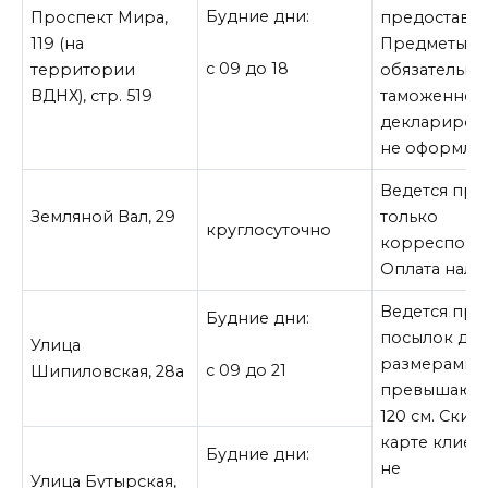
Будние дни:
Проспект Мира,
предоставля
119 (на
Предметы,
с 09 до 18
территории
обязательны
ВДНХ), стр. 519
таможенном
деклариров
не оформляю
Ведется пр
Земляной Вал, 29
только
круглосуточно
корреспонд
Оплата нали
Ведется пр
Будние дни:
посылок до 1
Улица
размерами, 
с 09 до 21
Шипиловская, 28а
превышающ
120 см. Скид
карте клиен
Будние дни:
не
Улица Бутырская,