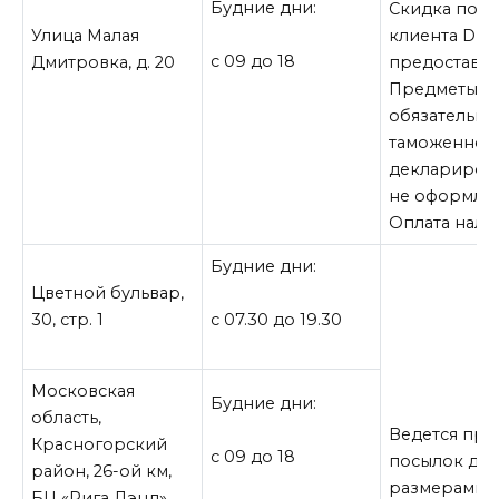
Будние дни:
Скидка по к
Улица Малая
клиента DHL
с 09 до 18
Дмитровка, д. 20
предоставля
Предметы,
обязательны
таможенном
деклариров
не оформляю
Оплата нали
Будние дни:
Цветной бульвар,
30, стр. 1
с 07.30 до 19.30
Московская
Будние дни:
область,
Ведется пр
Красногорский
с 09 до 18
посылок до 1
район, 26-ой км,
размерами, 
БЦ «Рига Лэнд»