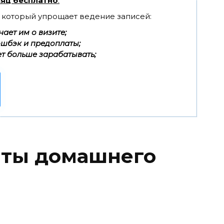
яц бесплатно
.
, который упрощает ведение записей:
ает им о визите;
эшбэк и предоплаты;
т больше зарабатывать;
пты домашнего