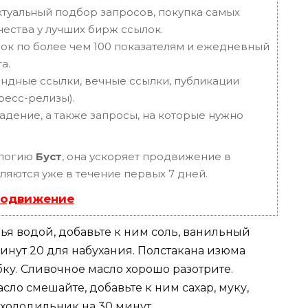
туальный подбор запросов, покупка самых
чества у лучших бирж ссылок.
ок по более чем 100 показателям и ежедневный
а.
ндные ссылки, вечные ссылки, публикации
пресс-релизы).
адение, а также запросы, на которые нужно
ологию
Буст
, она ускоряет продвижение в
вляются уже в течение первых 7 дней.
родвижение
ья водой, добавьте к ним соль, ванильный
минут 20 для набухания. Полстакана изюма
ку. Сливочное масло хорошо разотрите.
ло смешайте, добавьте к ним сахар, муку,
в холодильник на 30 минут.