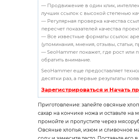
— Продвижение в один клик, интеллек
лучших ссылок с высокой степенью ка
— Регулярная проверка качества ссыл
пересчет показателей качества проект
— Все известные форматы ссылок: аре
(упоминания, мнения, отзывы, статьи, 
— SeoHammer покажет, где рост или п
обратить внимание.
SeoHammer еще предоставляет техн
десятки раз, а первые результаты поя
Зарегистрироваться и Начать п
Приготовление: залейте овсяные хлоп
сахар на кончике ножа и оставьте на 
промойте и пропустите через мясоруб
Овсяные хлопья, изюм и сливочное мас
соду и замесите тесто. Поставьте его 