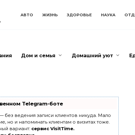
АВТО
ЖИЗНЬ
ЗДОРОВЬЕ
НАУКА
ОТД
ь
ания
Дом и семья
Домашний уют
Е
венном Telegram-боте
т — без ведения записи клиентов никуда. Мало
ие, но и напоминать клиентам о визитах тоже.
ный вариант:
сервис VisitTime.