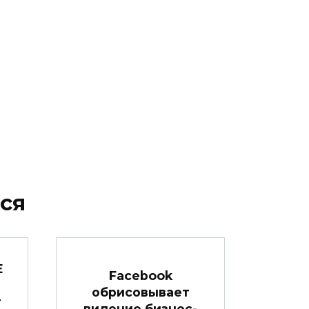
ся
E
Facebook
:
обрисовывает
т
видение бизнес-