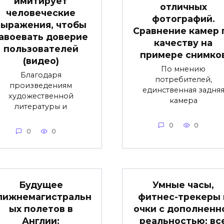
имитирует
отличных
человеческие
фотографий.
выражения, чтобы
Сравнение камер 
авоевать доверие
качеству на
пользователей
примере снимко
(видео)
По мнению
Благодаря
потребителей,
произведениям
единственная задня
художественной
камера
литературы и
0
0
0
0
Будущее
Умные часы,
лижнемагистральн
фитнес-трекеры 
ых полетов в
очки с дополненн
Англии:
реальностью: вс