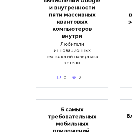
вычислений Google
и внутренности
пяти массивных
квантовых
з
компьютеров
внутри
Любители
инновационных
технологий наверняка
хотели
0
0
5 самых
б
требовательных
мобильных
приложений,