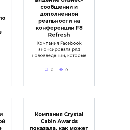
сообщений и
дополненной
по
реальности на
конференции F8
в
Refresh
Компания Facebook
анонсировала ряд
я
нововведений, которые
0
0
и
Компания Crystal
ой
Cabin Awards
е
показала, как может