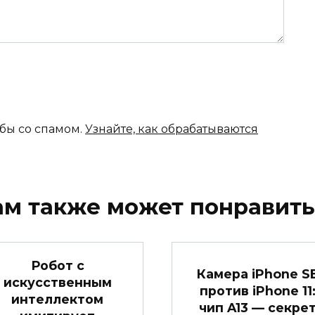
ьбы со спамом.
Узнайте, как обрабатываются
ам также может понравить
Робот с
Камера iPhone S
искусственным
против iPhone 11
интеллектом
чип A13 — секре