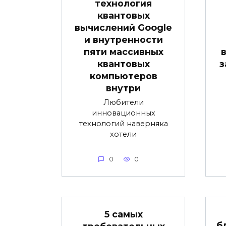
технология
квантовых
вычислений Google
и внутренности
пяти массивных
квантовых
з
компьютеров
внутри
Любители
инновационных
технологий наверняка
хотели
0
0
5 самых
б
требовательных