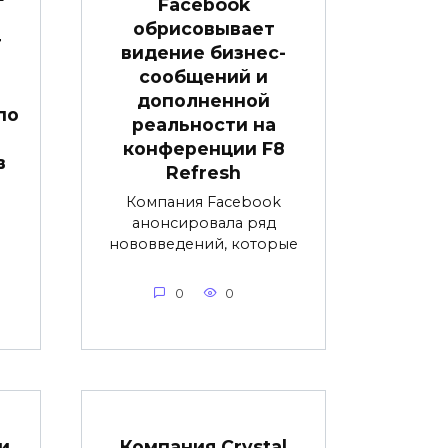
Facebook
:
обрисовывает
т
видение бизнес-
сообщений и
дополненной
по
реальности на
конференции F8
в
Refresh
Компания Facebook
анонсировала ряд
я
нововведений, которые
0
0
и
Компания Crystal