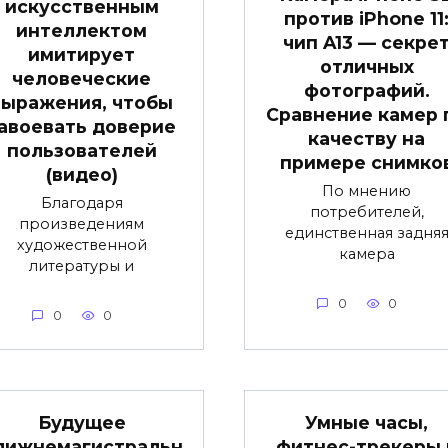
искусственным
против iPhone 11
интеллектом
чип A13 — секре
имитирует
отличных
человеческие
фотографий.
выражения, чтобы
Сравнение камер 
авоевать доверие
качеству на
пользователей
примере снимко
(видео)
По мнению
Благодаря
потребителей,
произведениям
единственная задня
художественной
камера
литературы и
0
0
0
0
Будущее
Умные часы,
лижнемагистральн
фитнес-трекеры 