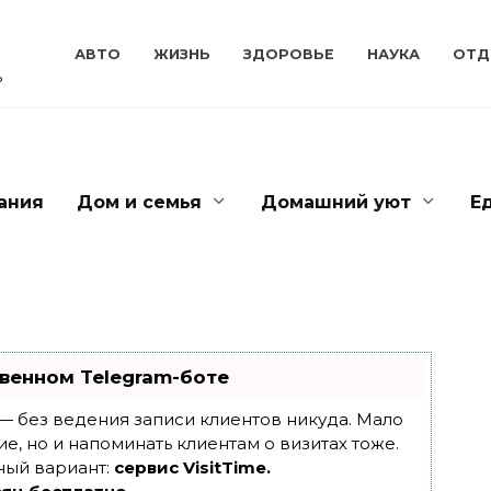
АВТО
ЖИЗНЬ
ЗДОРОВЬЕ
НАУКА
ОТД
ь
ания
Дом и семья
Домашний уют
Е
венном Telegram-боте
т — без ведения записи клиентов никуда. Мало
ие, но и напоминать клиентам о визитах тоже.
ный вариант:
сервис VisitTime.