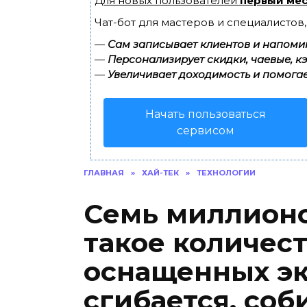
Для новых пользователей
первый мес
Чат-бот для мастеров и специалистов
—
Сам записывает клиентов и напомин
—
Персонализирует скидки, чаевые, к
—
Увеличивает доходимость и помогае
Начать пользоваться
сервисом
ГЛАВНАЯ
»
ХАЙ-ТЕК
»
ТЕХНОЛОГИИ
Семь миллионо
такое количест
оснащенных эк
сгибается, соб