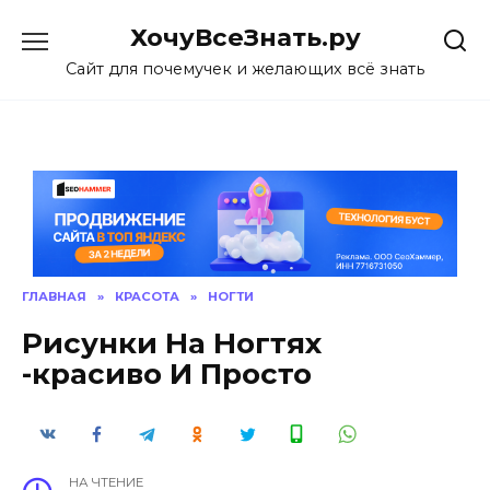
Skip
ХочуВсеЗнать.ру
to
content
Сайт для почемучек и желающих всё знать
ГЛАВНАЯ
»
КРАСОТА
»
НОГТИ
Рисунки На Ногтях
-красиво И Просто
НА ЧТЕНИЕ