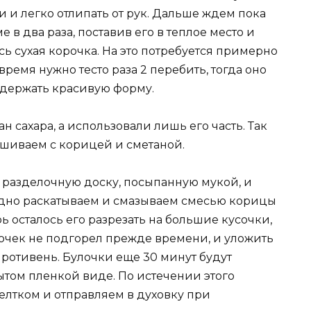
и и легко отлипать от рук. Дальше ждем пока
 в два раза, поставив его в теплое место и
сь сухая корочка. На это потребуется примерно
ремя нужно тесто раза 2 перебить, тогда оно
 держать красивую форму.
н сахара, а использовали лишь его часть. Так
ешиваем с корицей и сметаной.
 разделочную доску, посыпанную мукой, и
едно раскатываем и смазываем смесью корицы
ь осталось его разрезать на большие кусочки,
лочек не подгорел прежде времени, и уложить
ротивень. Булочки еще 30 минут будут
ытом пленкой виде. По истечении этого
лтком и отправляем в духовку при