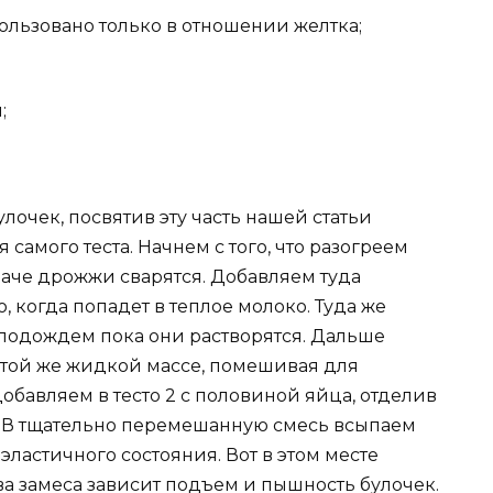
пользовано только в отношении желтка;
;
очек, посвятив эту часть нашей статьи
амого теста. Начнем с того, что разогреем
наче дрожжи сварятся. Добавляем туда
, когда попадет в теплое молоко. Туда же
 подождем пока они растворятся. Дальше
этой же жидкой массе, помешивая для
обавляем в тесто 2 с половиной яйца, отделив
у. В тщательно перемешанную смесь всыпаем
ластичного состояния. Вот в этом месте
тва замеса зависит подъем и пышность булочек.