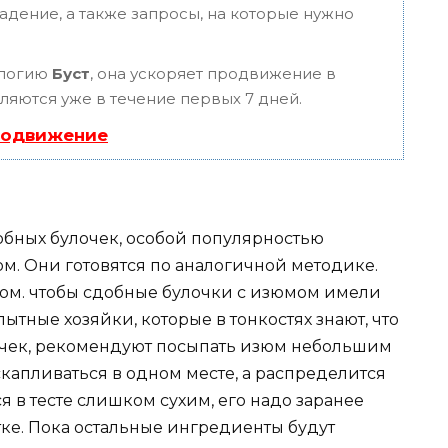
адение, а также запросы, на которые нужно
ологию
Буст
, она ускоряет продвижение в
вляются уже в течение первых 7 дней.
родвижение
добных булочек, особой популярностью
м. Они готовятся по аналогичной методике.
том. чтобы сдобные булочки с изюмом имели
тные хозяйки, которые в тонкостях знают, что
лочек, рекомендуют посыпать изюм небольшим
скапливаться в одном месте, а распределится
я в тесте слишком сухим, его надо заранее
тке. Пока остальные ингредиенты будут