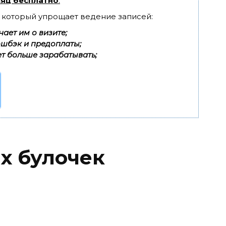
яц бесплатно
.
, который упрощает ведение записей:
ает им о визите;
эшбэк и предоплаты;
т больше зарабатывать;
х булочек