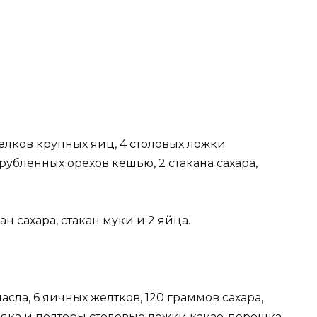
белков крупных яиц, 4 столовых ложки
рубленных орехов кешью, 2 стакана сахара,
ан сахара, стакан муки и 2 яйца.
сла, 6 яичных желтков, 120 граммов сахара,
ьяка и полторы столовые ложки какао-порошка.