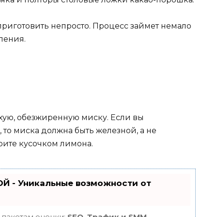
приготовить непросто. Процесс займет немало
пения.
хую, обезжиренную миску. Если вы
 то миска должна быть железной, а не
рите кусочком лимона.
Й - Уникальные возможности от
 пакетам оценки:
SEO, Трафик и SMM.