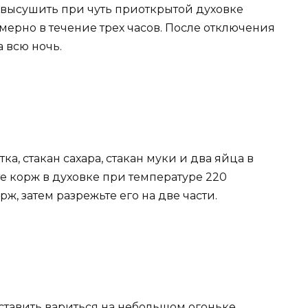
о высушить при чуть приоткрытой духовке
имерно в течение трех часов. После отключения
 всю ночь.
а, стакан сахара, стакан муки и два яйца в
е корж в духовке при температуре 220
ж, затем разрежьте его на две части.
оставить вариться на небольшом огоньке