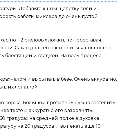
атуры. Добавьте к ним щепотку соли и
орость работы миксера до очень густой
хар по 1-2 столовых ложки, не переставая
ости. Сахар должен раствориться полностью.
ь блестящей и гладкой. На весь процесс
крахмалом и высыпать в безе. Очень аккуратно,
ть их лопаткой.
ю коржа. Большой противень нужно застелить
ее тесто и аккуратно его разровнять.
60 градусах на средней полке в духовке
атуру на 20 градусов и выпекать еще 10