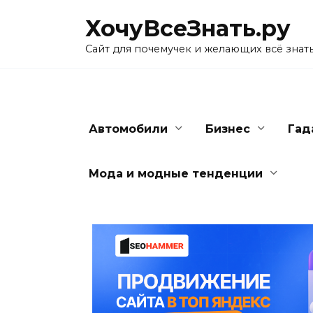
Skip
ХочуВсеЗнать.ру
to
content
Сайт для почемучек и желающих всё знат
Автомобили
Бизнес
Гад
Мода и модные тенденции