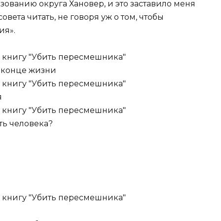
ованию округа Хановер, и это заставило меня
овета читать, не говоря уж о том, чтобы
ия».
 конце жизни
я
ть человека?