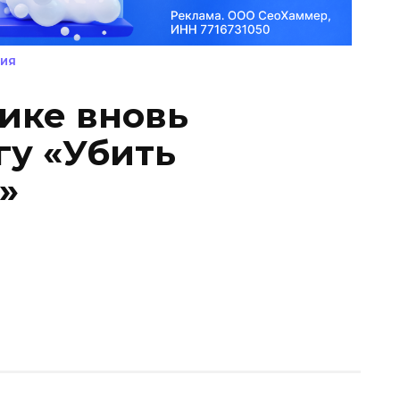
НИЯ
ике вновь
гу «Убить
»