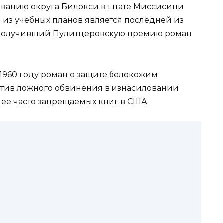
ованию округа Билокси в штате Миссисипи
 из учебных планов является последней из
 получивший Пулитцеровскую премию роман
 1960 году роман о защите белокожим
тив ложного обвинения в изнасиловании
ее часто запрещаемых книг в США.